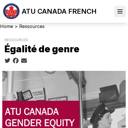
Skip
ATU CANADA FRENCH
to
Ope
main
content
Breadcrumb
Home
>
Ressources
RESSOURCES
Égalité de genre
Social share icons