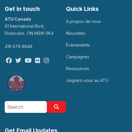
Get in touch
Quick Links
ATU Canada
À propos de nous
61 International Blvd,
Etobicoke, ON M9W 6K4
Nouvelles
Évènements
416 679 8846
Campagnes
Facebook
Twitter
Youtube
Flickr
@atu_canada
Ressources
Joignez-vous au ATU
Search site
Search
Get Email Updates