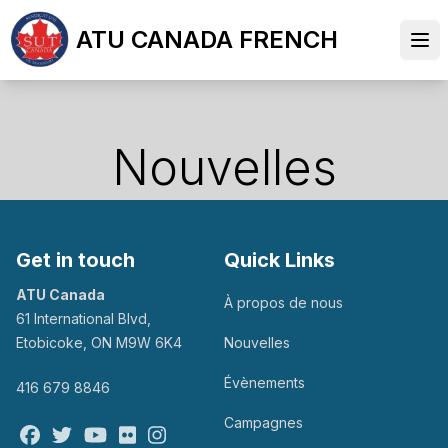
Skip
ATU CANADA FRENCH
to
Ope
main
content
Nouvelles
Get in touch
Quick Links
ATU Canada
À propos de nous
61 International Blvd,
Etobicoke, ON M9W 6K4
Nouvelles
Évènements
416 679 8846
Campagnes
Facebook
Twitter
Youtube
Flickr
@atu_canada