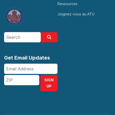
Ressources
Joignez-vous au ATU
Search site
Search
Get Email Updates
Email
Address
ZIP
SIGN
UP